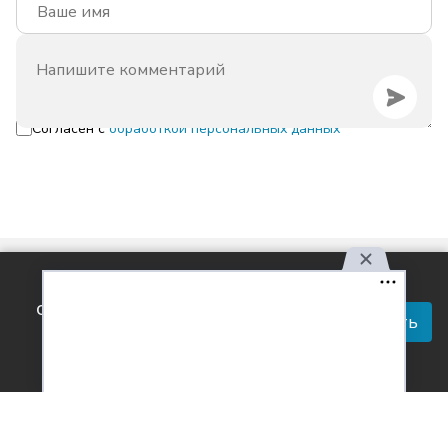
Согласен с
обработкой персональных данных
Используя наш сайт, вы
соглашаетесь с правилами
Принять
обработки персональных
данных.
Контакты
Реклама
Вакансии
Лицензия
О проекте
Обработка персональных данных
[18+]