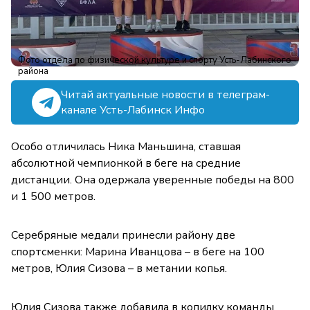
Фото отдела по физической культуре и спорту Усть-Лабинского
района
Читай актуальные новости в телеграм-
канале Усть-Лабинск Инфо
Особо отличилась Ника Маньшина, ставшая
абсолютной чемпионкой в беге на средние
дистанции. Она одержала уверенные победы на 800
и 1 500 метров.
Серебряные медали принесли району две
спортсменки: Марина Иванцова – в беге на 100
метров, Юлия Сизова – в метании копья.
Юлия Сизова также добавила в копилку команды