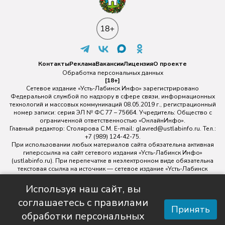
Контакты
Реклама
Вакансии
Лицензия
О проекте
Обработка персональных данных
[18+]
Сетевое издание «Усть-Лабинск Инфо» зарегистрировано
Федеральной службой по надзору в сфере связи, информационных
технологий и массовых коммуникаций 08.05.2019 г., регистрационный
номер записи: серия ЭЛ № ФС 77 – 75664. Учредитель: Общество с
ограниченной ответственностью «ОнлайнИнфо».
Главный редактор: Столярова С.М. E-mail:
glavred@ustlabinfo.ru
. Тел.:
+7 (989) 124-42-75.
При использовании любых материалов сайта обязательна активная
гиперссылка на сайт сетевого издания «Усть-Лабинск Инфо»
(ustlabinfo.ru). При перепечатке в неэлектронном виде обязательна
текстовая ссылка на источник — сетевое издание «Усть-Лабинск
инфо».
Использование фото- и видеоматериалов без письменного
Используя наш сайт, вы
разрешения редакции сетевого издания «Усть-Лабинск Инфо» не
соглашаетесь с правилами
допускается.
Принять
обработки персональных