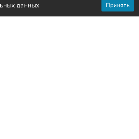
льных данных.
Принять
е Дело»
ре