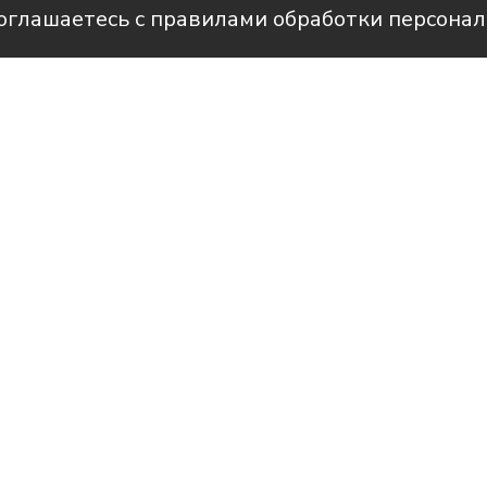
соглашаетесь с правилами обработки персона
Фото: Фонд Олега Дерипаска «Вольно
рам-канале Усть-Лабинск Инфо
си, Свято-Владимирском храму на хуто