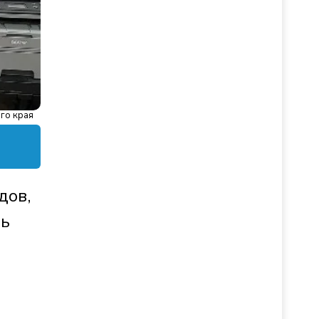
го края
дов,
ть