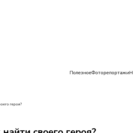
Полезное
Фоторепортажи
Н
воего героя?
 найти своего героя?