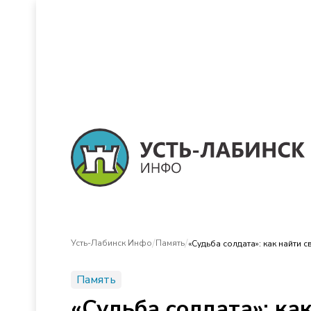
/
/
Усть-Лабинск Инфо
Память
«Судьба солдата»: как найти с
Память
«Судьба солдата»: как