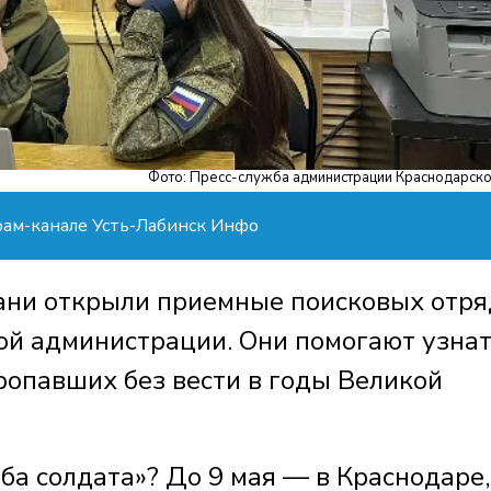
Фото: Пресс-служба администрации Краснодарско
рам-канале Усть-Лабинск Инфо
ани открыли приемные поисковых отря
й администрации. Они помогают узна
ропавших без вести в годы Великой
ба солдата»? До 9 мая — в Краснодаре,