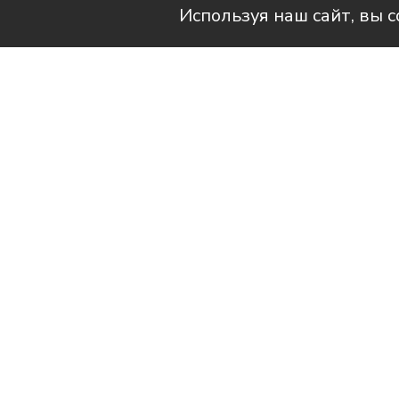
Используя наш сайт, вы 
Читай актуальные новости в телег
28 июля, в День Крещения Ру