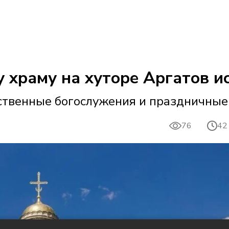
храму на хуторе Аргатов ис
ственные богослужения и праздничны
76
42