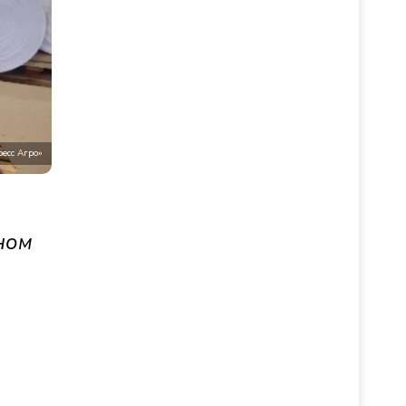
ресс Агро»
ном