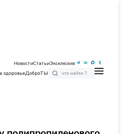
Новости
Статьи
Эксклюзив
а здоровье
ДоброТЫ
у полипропиленового