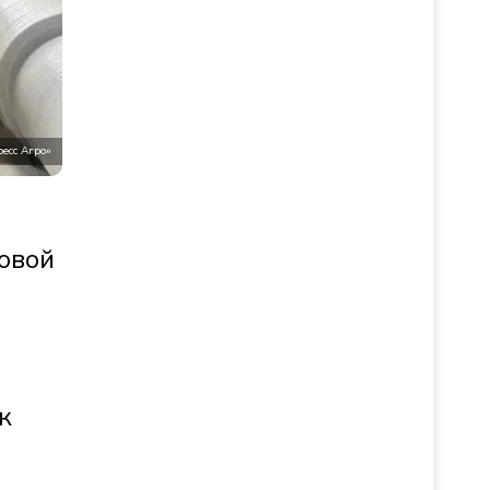
ресс Агро»
овой
к