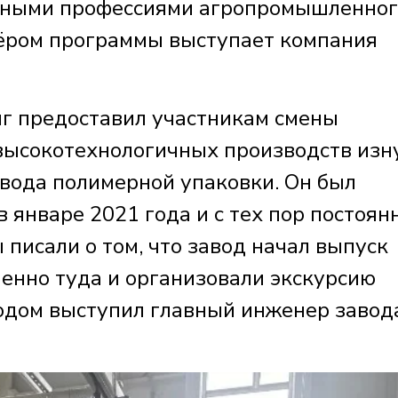
енными профессиями агропромышленног
нёром программы выступает компания
г предоставил участникам смены
высокотехнологичных производств изн
авода полимерной упаковки. Он был
 январе 2021 года и с тех пор постоян
писали о том, что завод начал выпуск
менно туда и организовали экскурсию
одом выступил главный инженер завод