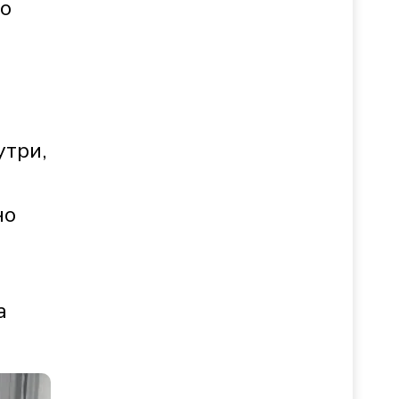
о
утри,
но
а