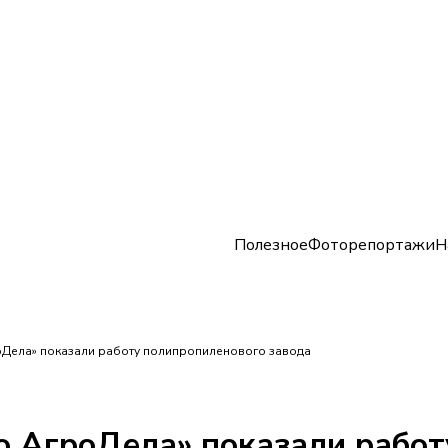
Полезное
Фоторепортажи
Н
оДела» показали работу полипропиленового завода
о АгроДела» показали работ