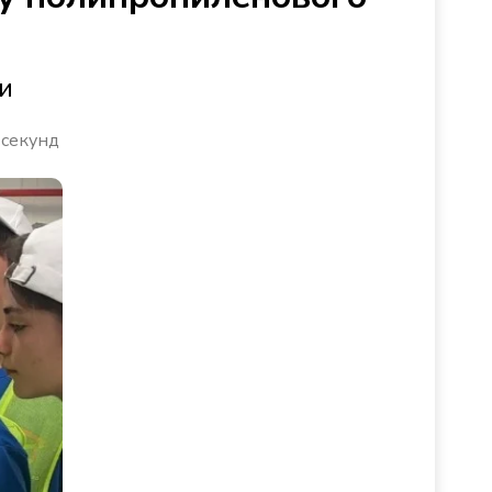
и
 секунд