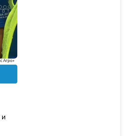
с Агро»
 и
.