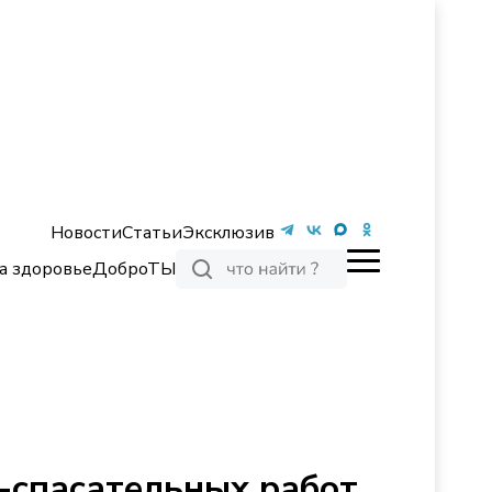
Новости
Статьи
Эксклюзив
а здоровье
ДоброТЫ
-спасательных работ