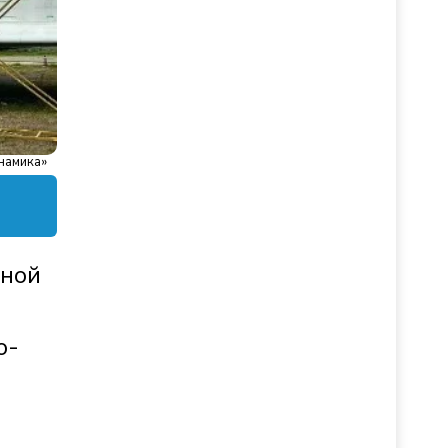
намика»
сной
о-