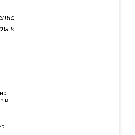
ение
ры и
ие
е и
ма