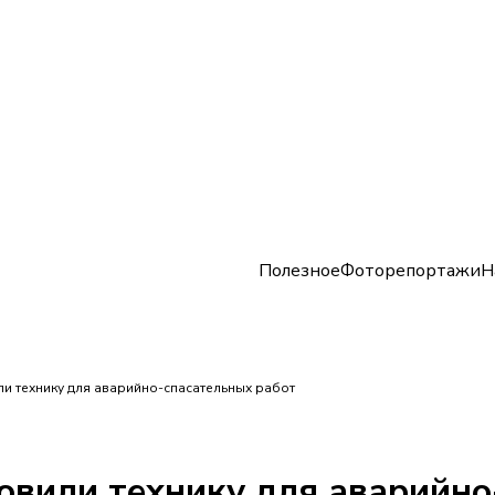
Полезное
Фоторепортажи
Н
и технику для аварийно-спасательных работ
овили технику для аварийно