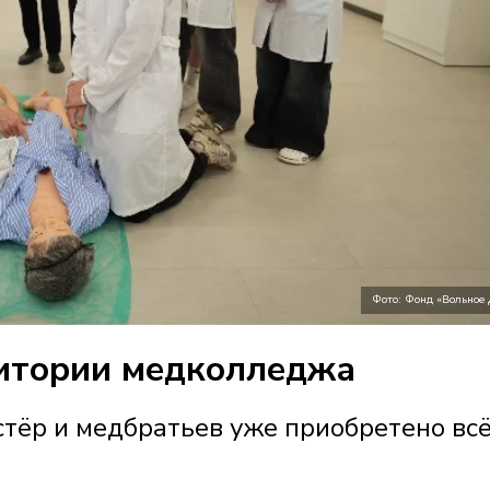
Фото: Фонд «Вольное
итории медколледжа
тёр и медбратьев уже приобретено вс