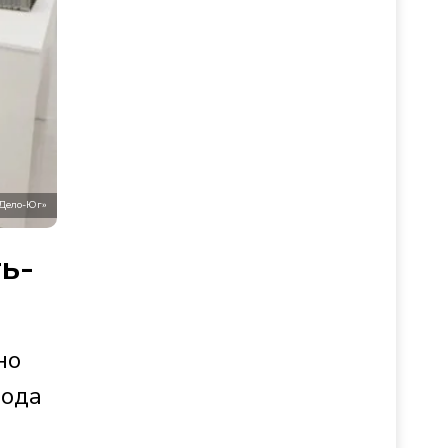
 Дело-Юг»
ь-
но
года