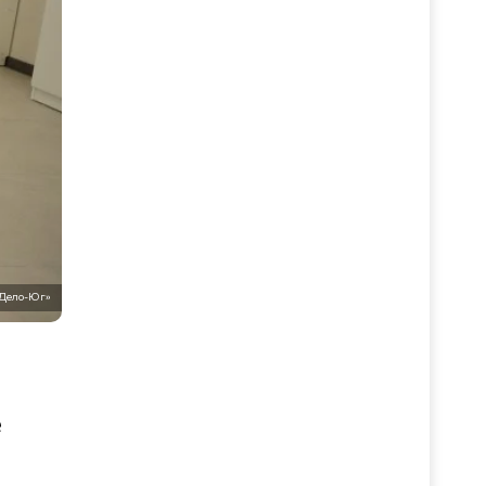
 Дело-Юг»
ё