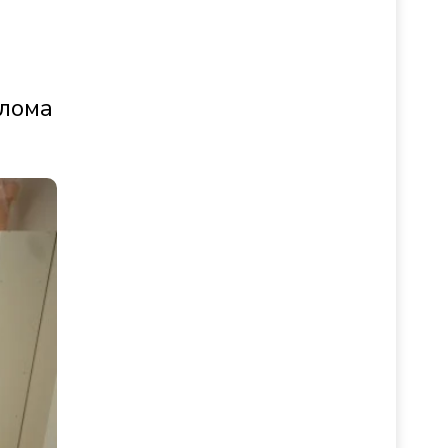
плома