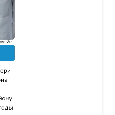
ело-Юг»
вери
она
йону
 годы