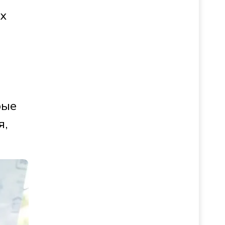
ых
рые
я,