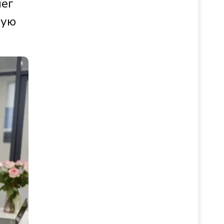
лег
ную