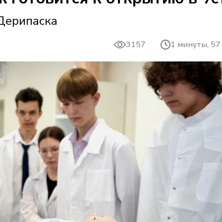
 Дерипаска
3157
1 минуты, 57