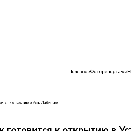
Полезное
Фоторепортажи
Н
ится к открытию в Усть-Лабинске
 готовится к открытию в Ус