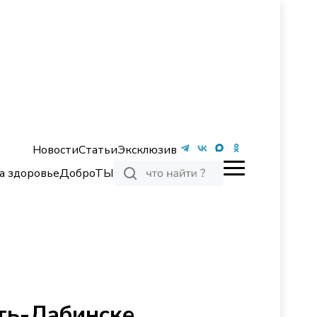
Новости
Статьи
Эксклюзив
а здоровье
ДоброТЫ
ть-Лабинске