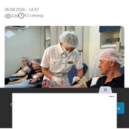
06.08.2026 - 14:57
42 секунд
138
Используя наш сайт, вы
соглашаетесь с правилами
Принять
обработки персональных
Фото: пресс-служба ГК «Прогресс Агро»
данных.
Читай актуальные новости в телеграм-