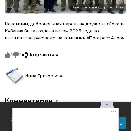
Фото: пресс-служба «Прогресс Агро»
Напомним, добровольная народная дружина «Соколы
Кубани» была создана летом 2025 года по
инициативе руководства компании «Прогресс Агро».
Поделиться
0
0
Инна Григорьева
Комментарии
0
Используя наш сайт, вы
соглашаетесь с правилами
Принять
обработки персональных