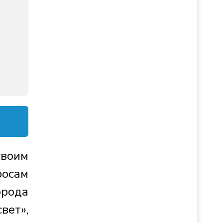
своим
росам
орода
вет»,