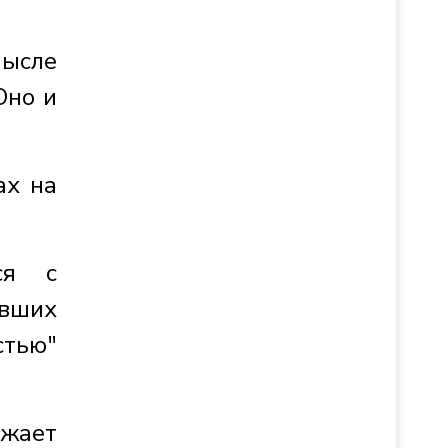
мысле
Оно и
ах на
ся с
вших
стью"
лжает