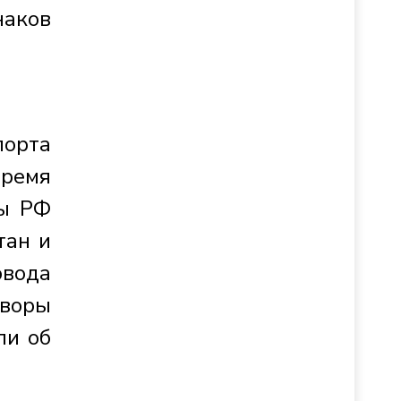
наков
порта
время
мы РФ
тан и
овода
оворы
ли об