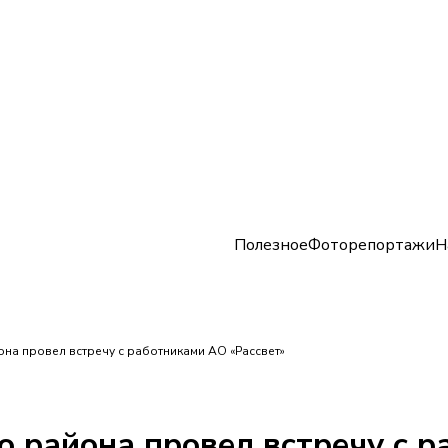
Полезное
Фоторепортажи
Н
она провел встречу с работниками АО «Рассвет»
о района провел встречу с 