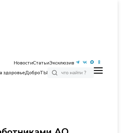
Новости
Статьи
Эксклюзив
а здоровье
ДоброТЫ
работниками АО