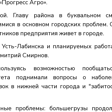
«Прогресс Агро».
той. Главу района в буквальном с
мися в основном городских проблем. 
тников предприятия живет в городе.
у Усть-Лабинска и планируемых работ
Дмитрий Смирнов.
пользуясь возможностью пообщать
итета поднимали вопросы о наболе
вок в нижней части города и "забито
тные проблемы: большегрузы продо