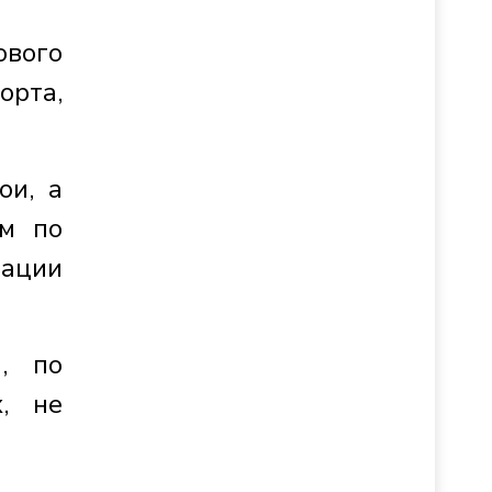
ового
орта,
ои, а
ам по
рации
я, по
, не