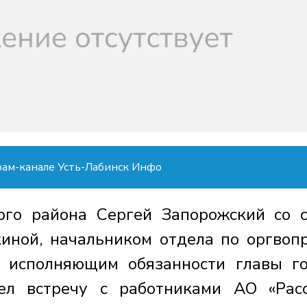
рам-канале Усть-Лабинск Инфо
ого района Сергей Запорожский со 
иной, начальником отдела по оргвоп
 исполняющим обязанности главы г
л встречу с работниками АО «Расс