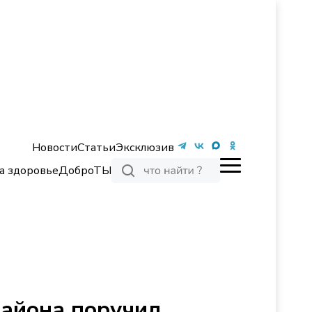
Новости
Статьи
Эксклюзив
а здоровье
ДоброТЫ
района поручил