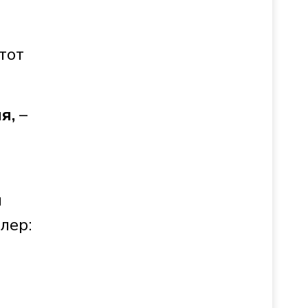
тот
я,
–
и
лер: