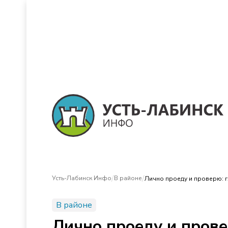
/
/
Усть-Лабинск Инфо
В районе
Лично проеду и проверю: г
В районе
Лично проеду и прове