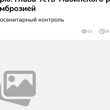
амброзией
тосанитарный контроль
13
38