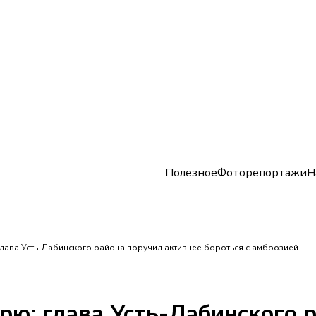
Полезное
Фоторепортажи
Н
лава Усть-Лабинского района поручил активнее бороться с амброзией
рю: глава Усть-Лабинского 