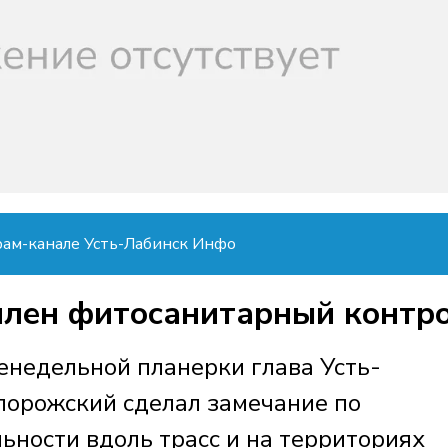
рам-канале Усть-Лабинск Инфо
илен фитосанитарный контр
енедельной планерки глава Усть-
порожский сделал замечание по
ьности вдоль трасс и на территориях