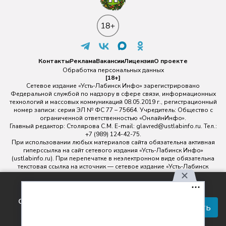
Контакты
Реклама
Вакансии
Лицензия
О проекте
Обработка персональных данных
[18+]
Сетевое издание «Усть-Лабинск Инфо» зарегистрировано
Федеральной службой по надзору в сфере связи, информационных
технологий и массовых коммуникаций 08.05.2019 г., регистрационный
номер записи: серия ЭЛ № ФС 77 – 75664. Учредитель: Общество с
ограниченной ответственностью «ОнлайнИнфо».
Главный редактор: Столярова С.М. E-mail:
glavred@ustlabinfo.ru
. Тел.:
+7 (989) 124-42-75.
При использовании любых материалов сайта обязательна активная
гиперссылка на сайт сетевого издания «Усть-Лабинск Инфо»
(ustlabinfo.ru). При перепечатке в неэлектронном виде обязательна
текстовая ссылка на источник — сетевое издание «Усть-Лабинск
инфо».
Использование фото- и видеоматериалов без письменного
Используя наш сайт, вы
разрешения редакции сетевого издания «Усть-Лабинск Инфо» не
соглашаетесь с правилами
допускается.
Принять
обработки персональных