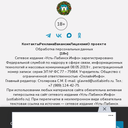
Контакты
Реклама
Вакансии
Лицензия
О проекте
Обработка персональных данных
[18+]
Сетевое издание «Усть-Лабинск Инфо» зарегистрировано
Федеральной службой по надзору в сфере связи, информационных
технологий и массовых коммуникаций 08.05.2019 г., регистрационный
номер записи: серия ЭЛ № ФС 77 – 75664. Учредитель: Общество с
ограниченной ответственностью «ОнлайнИнфо».
Главный редактор: Столярова С.М. E-mail:
glavred@ustlabinfo.ru
. Тел.:
+7 (989) 124-42-75.
При использовании любых материалов сайта обязательна активная
гиперссылка на сайт сетевого издания «Усть-Лабинск Инфо»
(ustlabinfo.ru). При перепечатке в неэлектронном виде обязательна
текстовая ссылка на источник — сетевое издание «Усть-Лабинск
инфо».
Использование фото- и видеоматериалов без письменного
Используя наш сайт, вы
разрешения редакции сетевого издания «Усть-Лабинск Инфо» не
соглашаетесь с правилами
допускается.
Принять