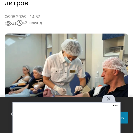
литров
06.08.2026 - 14:57
42 секунд
21
Используя наш сайт, вы
соглашаетесь с правилами
Принять
обработки персональных
данных.
Фото: пресс-служба ГК «Прогресс Агро»