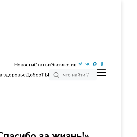
Новости
Статьи
Эксклюзив
а здоровье
ДоброТЫ
пасибо за жизнь!»