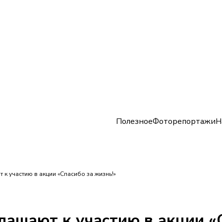
Полезное
Фоторепортажи
Н
к участию в акции «Спасибо за жизнь!»
ашают к участию в акции «С