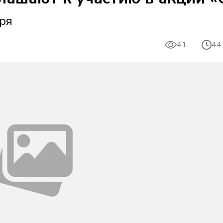
бря
41
44