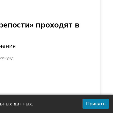
репости» проходят в
нения
 секунд
льных данных.
Принять