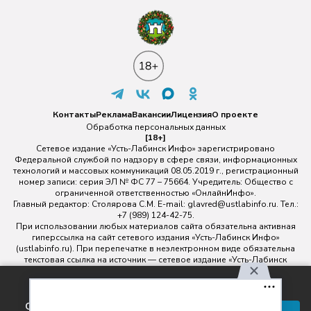
Контакты
Реклама
Вакансии
Лицензия
О проекте
Обработка персональных данных
[18+]
Сетевое издание «Усть-Лабинск Инфо» зарегистрировано
Федеральной службой по надзору в сфере связи, информационных
технологий и массовых коммуникаций 08.05.2019 г., регистрационный
номер записи: серия ЭЛ № ФС 77 – 75664. Учредитель: Общество с
ограниченной ответственностью «ОнлайнИнфо».
Главный редактор: Столярова С.М. E-mail:
glavred@ustlabinfo.ru
. Тел.:
+7 (989) 124-42-75.
При использовании любых материалов сайта обязательна активная
гиперссылка на сайт сетевого издания «Усть-Лабинск Инфо»
(ustlabinfo.ru). При перепечатке в неэлектронном виде обязательна
текстовая ссылка на источник — сетевое издание «Усть-Лабинск
инфо».
Использование фото- и видеоматериалов без письменного
Используя наш сайт, вы
разрешения редакции сетевого издания «Усть-Лабинск Инфо» не
соглашаетесь с правилами
допускается.