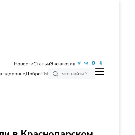
Новости
Статьи
Эксклюзив
а здоровье
ДоброТЫ
ли в Краснодарском