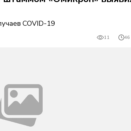
случаев COVID-19
11
46