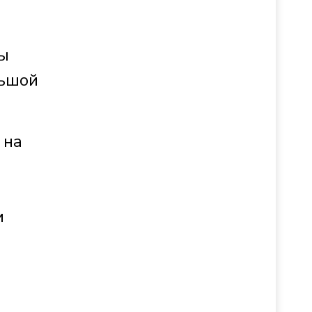
ны
льшой
 на
и