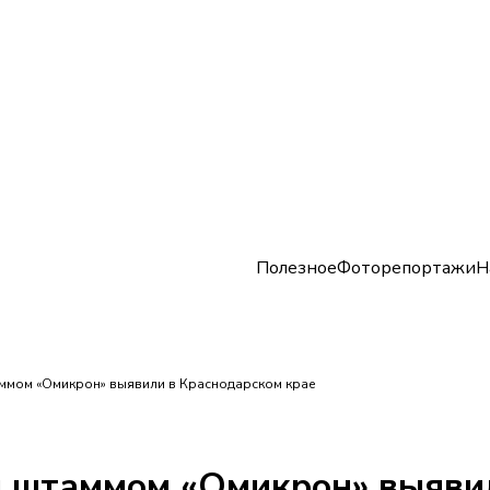
Полезное
Фоторепортажи
Н
аммом «Омикрон» выявили в Краснодарском крае
я штаммом «Омикрон» выяви