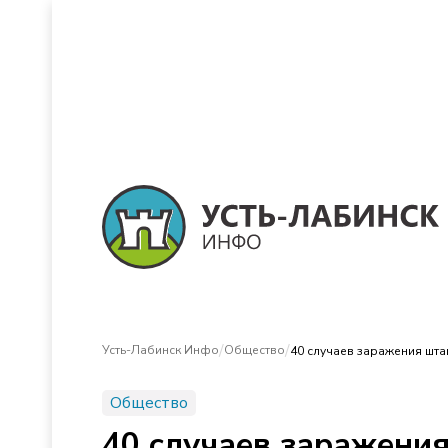
/
/
Усть-Лабинск Инфо
Общество
40 случаев заражения шт
Общество
40 случаев заражени