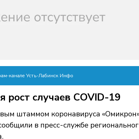
рам-канале Усть-Лабинск Инфо
я рост случаев COVID-19
овым штаммом коронавируса «Омикрон»
 сообщили в пресс-службе региональног
.