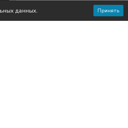
льных данных.
Принять
 района