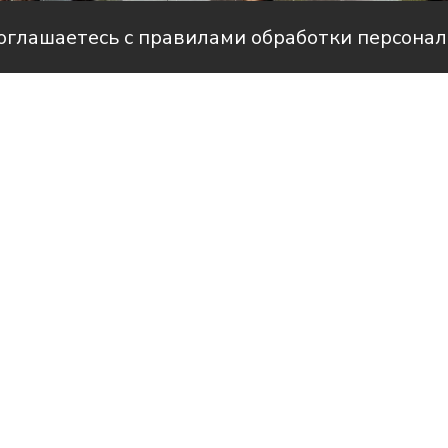
соглашаетесь с правилами обработки персона
Фото: амдинистрация Староминского
рам-канале Усть-Лабинск Инфо