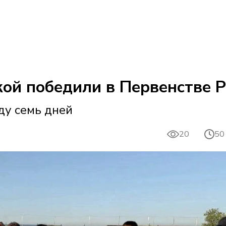
ой победили в Первенстве Р
ду семь дней
20
50