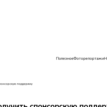
Полезное
Фоторепортажи
Н
спонсорскую поддержку
олучить спонсорскую подде