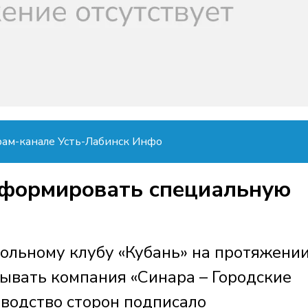
рам-канале Усть-Лабинск Инфо
сформировать специальную
ольному клубу «Кубань» на протяжени
зывать компания «Синара – Городские
водство сторон подписало