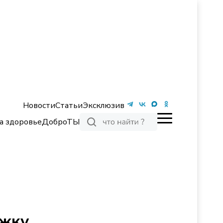
Новости
Статьи
Эксклюзив
а здоровье
ДоброТЫ
ржку