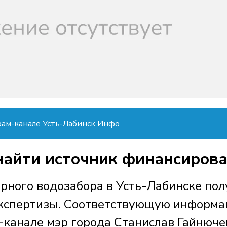
рам-канале Усть-Лабинск Инфо
найти источник финансиров
ерного водозабора в Усть-Лабинске пол
экспертизы. Соответствующую информ
-канале мэр города Станислав Гайнюче