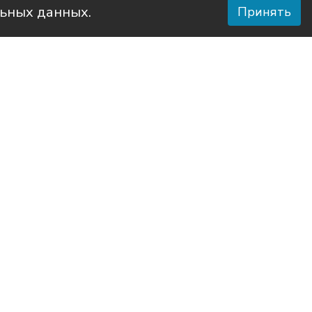
льных данных.
Принять
 района
го