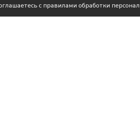
соглашаетесь с правилами обработки персона
Фото: пресс-служба администрации Усть-Лабинского
рам-канале Усть-Лабинск Инфо
а, Благочинный церквей Усть-Лабинско