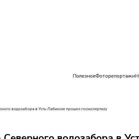
Полезное
Фоторепортажи
Н
рного водозабора в Усть-Лабинске прошел госэкспертизу
 Северного водозабора в У