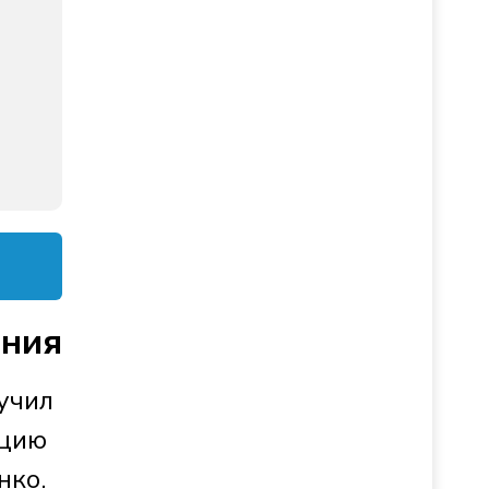
ания
учил
ацию
нко.