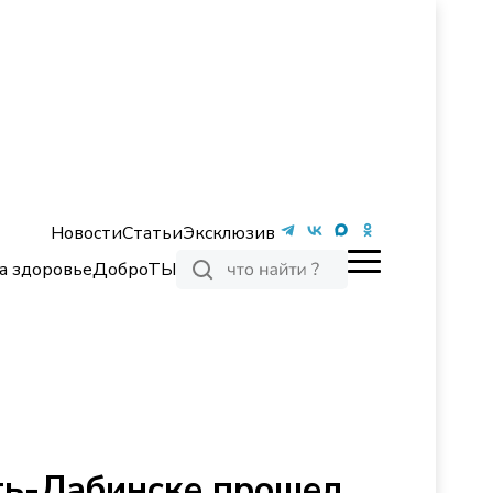
Новости
Статьи
Эксклюзив
а здоровье
ДоброТЫ
сть-Лабинске прошел