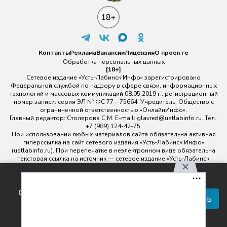
Контакты
Реклама
Вакансии
Лицензия
О проекте
Обработка персональных данных
[18+]
Сетевое издание «Усть-Лабинск Инфо» зарегистрировано
Федеральной службой по надзору в сфере связи, информационных
технологий и массовых коммуникаций 08.05.2019 г., регистрационный
номер записи: серия ЭЛ № ФС 77 – 75664. Учредитель: Общество с
ограниченной ответственностью «ОнлайнИнфо».
Главный редактор: Столярова С.М. E-mail:
glavred@ustlabinfo.ru
. Тел.:
+7 (989) 124-42-75.
При использовании любых материалов сайта обязательна активная
гиперссылка на сайт сетевого издания «Усть-Лабинск Инфо»
(ustlabinfo.ru). При перепечатке в неэлектронном виде обязательна
текстовая ссылка на источник — сетевое издание «Усть-Лабинск
инфо».
Использование фото- и видеоматериалов без письменного
Используя наш сайт, вы
разрешения редакции сетевого издания «Усть-Лабинск Инфо» не
соглашаетесь с правилами
допускается.
Принять
обработки персональных
данных.